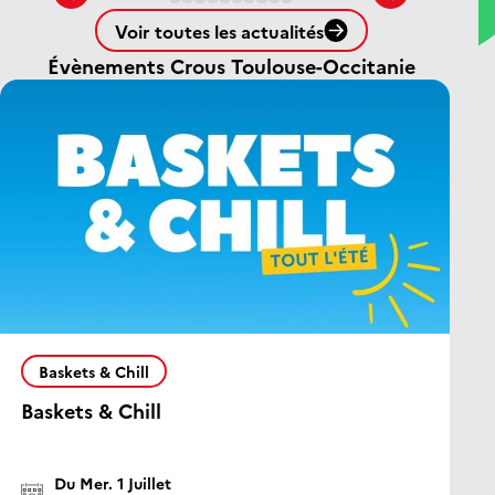
Voir toutes les actualités
Évènements Crous Toulouse-Occitanie
J
Baskets & Chill
Baskets & Chill
D
Li
Date/Heure :
Du Mer. 1 Juillet