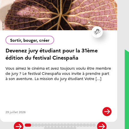
Poitiers
Reims
Rennes
Sortir, bouger, créer
Bretagne
Devenez jury étudiant pour la 31ème
L
édition du festival Cinespaña
s
La Réunion
Mayotte
Vous aimez le cinéma et avez toujours voulu être membre
À
de jury ? Le festival Cinespaña vous invite à prendre part
p
à son aventure. La mission du jury étudiant Votre [...]
o
Strasbourg
Toulouse
Occitanie
29 juillet 2026
20
Versailles