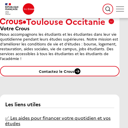
Toulouse Occitanie
Passer le selecteur de Crous
Votre Crous
Aix
Nous accompagnons les étudiants et les étudiantes dans leur vie
Marseille
quotidienne pendant leurs études supérieures. Notre mission est
Avignon
d’améliorer les conditions de vie et d’études : bourse, logement,
restauration, aides sociales, vie de campus, jobs étudiants. Des
services accessibles à tous les étudiantes et les étudiants de
Amiens
l’académie !
Picardie
Contactez le Crous
Antilles
Guyane
Bordeaux-
Aquitaine
Les liens utiles
✅ Les aides pour financer votre quotidien et vos
Bourgogne
études
Franche-