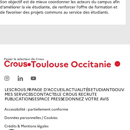
Son objectif est de mieux coordonner les acteurs du campus afin
d’améliorer la vie étudiante, de renforcer l’offre de formation et
de favoriser des projets communs au service des étudiants.
Passer le selecteur de Crous
Toulouse Occitanie
Aix
Marseille
Avignon
LESCROUS.FR
PAGE D’ACCUEIL
ACTUALITÉS
ETUDIANTGOUV
MES SERVICES
CONTACTS
LE CROUS RECRUTE
Amiens
PUBLICATIONS
ESPACE PRESSE
DONNEZ VOTRE AVIS
Picardie
Accessibilité : partiellement conforme
Données personnelles / Cookies
Antilles
Guyane
Crédits & Mentions légales