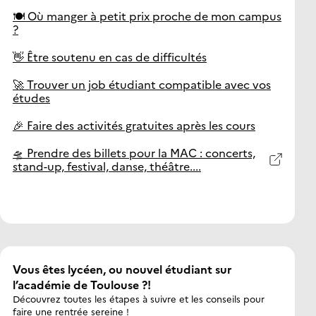
Comté
🍽️ Où manger à petit prix proche de mon campus
?
Clermont
👋 Être soutenu en cas de difficultés
Auvergne
🚀 Trouver un job étudiant compatible avec vos
Corse
études
🎉 Faire des activités gratuites après les cours
Créteil
🛸 Prendre des billets pour la MAC : concerts,
stand-up, festival, danse, théâtre....
Grenoble
Alpes
Lille
Limoges
Vous êtes lycéen, ou nouvel étudiant sur
l’académie de Toulouse ?!
Lorraine
Découvrez toutes les étapes à suivre et les conseils pour
faire une rentrée sereine !