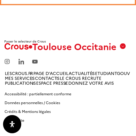
Passer le selecteur de Crous
Toulouse Occitanie
Aix
Marseille
Avignon
LESCROUS.FR
PAGE D’ACCUEIL
ACTUALITÉS
ETUDIANTGOUV
MES SERVICES
CONTACTS
LE CROUS RECRUTE
Amiens
PUBLICATIONS
ESPACE PRESSE
DONNEZ VOTRE AVIS
Picardie
Accessibilité : partiellement conforme
Données personnelles / Cookies
Antilles
Guyane
Crédits & Mentions légales
Plan du site
Bordeaux-
Aquitaine