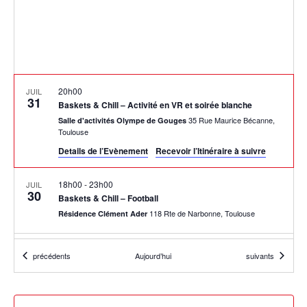
20h00
JUIL
31
Baskets & Chill – Activité en VR et soirée blanche
35 Rue Maurice Bécanne,
Salle d'activités Olympe de Gouges
Toulouse
Details de l’Evènement
Recevoir l’Itinéraire à suivre
18h00
-
23h00
JUIL
30
Baskets & Chill – Football
118 Rte de Narbonne, Toulouse
Résidence Clément Ader
15h00
-
19h00
JUIL
Évènements
Évènements
précédents
Aujourd’hui
suivants
29
Baskets & Chill – Warrior aventure
6 Rue Théron de Montauge, Toulouse
PlayJump Toulouse