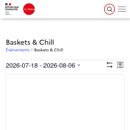
Baskets & Chill
Évènements
Baskets & Chill
Évènements
Navigation
Naviga
2026-07-18
 - 
2026-08-06
par
de
Plan
consultations
vues
Montrer
Évène
Sélectionnez
la
Les
date
Filtres