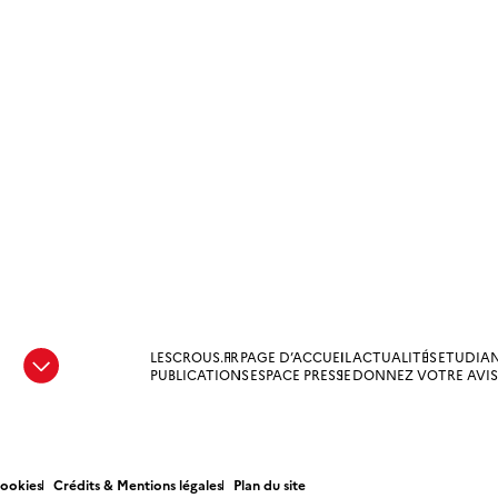
LESCROUS.FR
PAGE D’ACCUEIL
ACTUALITÉS
ETUDIA
e
PUBLICATIONS
ESPACE PRESSE
DONNEZ VOTRE AVIS
Cookies
Crédits & Mentions légales
Plan du site