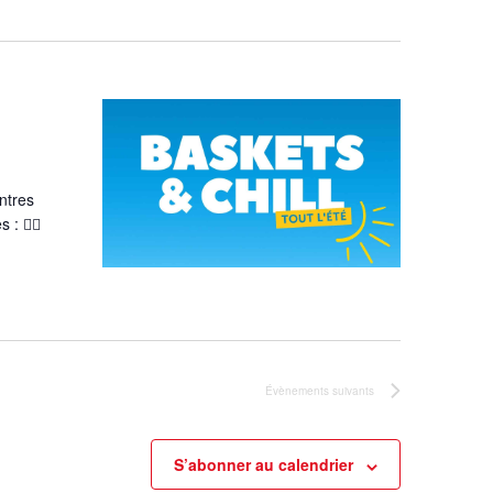
ontres
: 🏃‍♂️
Évènements
suivants
S’abonner au calendrier