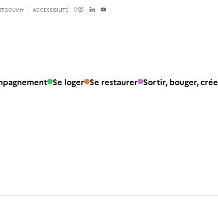
T.GOUV.fr
ACCESSIBILITÉ
ompagnement
Se loger
Se restaurer
Sortir, bouger, crée