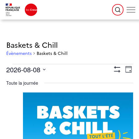
Baskets & Chill
Évènements
Baskets & Chill
Évènements for 8 août 2026
Navigation
Naviga
2026-08-08
par
de
Jour
consultations
vues
Montrer
Évène
Sélectionnez
une
Les
date.
Toute la journée
Filtres