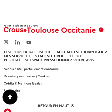
Passer le selecteur de Crous
Toulouse Occitanie
Aix
Marseille
Avignon
LESCROUS.FR
PAGE D’ACCUEIL
ACTUALITÉS
ETUDIANTGOUV
MES SERVICES
CONTACTS
LE CROUS RECRUTE
Amiens
PUBLICATIONS
ESPACE PRESSE
DONNEZ VOTRE AVIS
Picardie
Accessibilité : partiellement conforme
Données personnelles / Cookies
Antilles
Guyane
Crédits & Mentions légales
Plan du site
Bordeaux-
Aquitaine
RETOUR EN HAUT