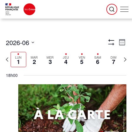
Navigation
Naviga
2026-06
par
de
Semaine
consultations
vues
Montrer
Évène
Sélectionnez
la
Les
date
Semaine
Semain
Filtres
LUN
MAR
MER
JEU
VEN
SAM
DIM
précédente
suivant
1
2
3
4
5
6
7
18h00