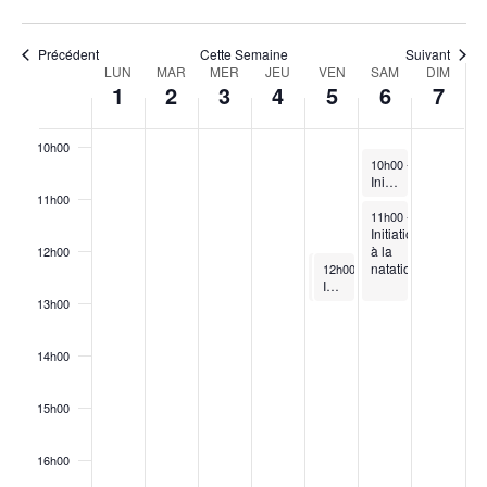
8h00
Précédent
Cette Semaine
Suivant
Semaine
LUN
MAR
MER
JEU
VEN
SAM
DIM
du
1
2
3
4
5
6
7
Évènements
9h00
10h00
June 6, 2026
10h00
-
11h00
Initiation à la natation – Aquaphobie : contre la peur de l’eau / ISAE
11h00
June 6, 2026
11h00
-
12h00
Initiation
à la
12h00
June 5, 2026
June 5, 2026
natation
12h00
12h00
-
-
13h00
13h00
Impromptu de cirque
Impromptu de cirque
13h00
14h00
15h00
16h00