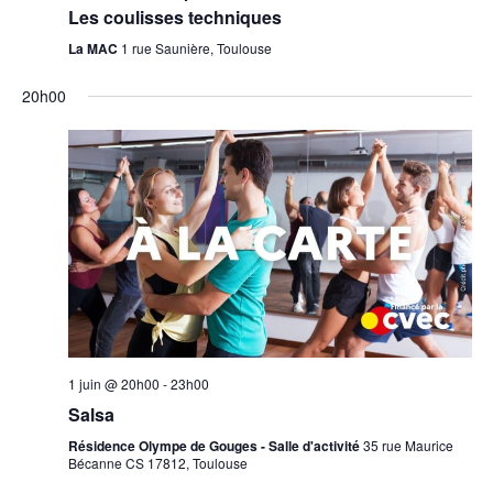
Les coulisses techniques
La MAC
1 rue Saunière, Toulouse
20h00
lundi,
mardi,
No
mercredi,
No
jeudi,
vendredi,
samedi,
dimanche,
No
juin
juin
events
juin
events
juin
juin
juin
juin
events
00
1,
2,
on
3,
on
4,
5,
6,
7,
on
2026
2026
this
2026
this
2026
2026
2026
2026
this
day.
day.
day.
1h00
2h00
3h00
4h00
5h00
1 juin @ 20h00
-
23h00
Salsa
6h00
Résidence Olympe de Gouges - Salle d'activité
35 rue Maurice
Bécanne CS 17812, Toulouse
7h00