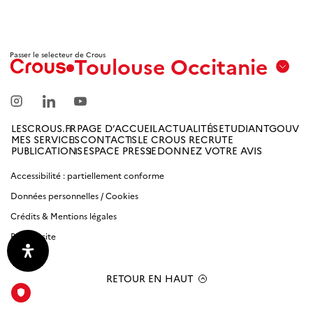
Passer le selecteur de Crous
Toulouse Occitanie
Aix
Marseille
Avignon
LESCROUS.FR
PAGE D’ACCUEIL
ACTUALITÉS
ETUDIANTGOUV
MES SERVICES
CONTACTS
LE CROUS RECRUTE
Amiens
PUBLICATIONS
ESPACE PRESSE
DONNEZ VOTRE AVIS
Picardie
Accessibilité : partiellement conforme
Données personnelles / Cookies
Antilles
Guyane
Crédits & Mentions légales
Plan du site
Bordeaux-
Aquitaine
RETOUR EN HAUT
Bourgogne