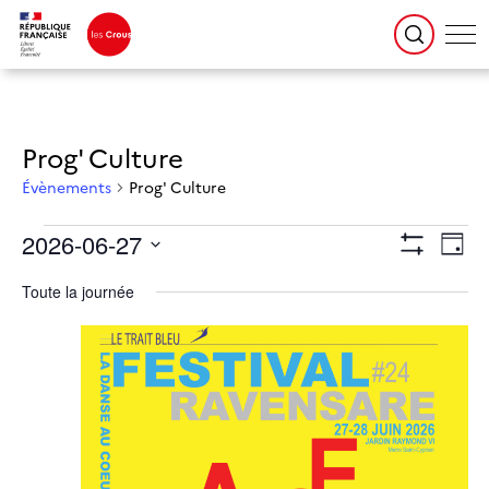
Prog' Culture
Évènements
Prog' Culture
Évènements for 27 juin 2026
Navigation
Naviga
2026-06-27
par
de
Jour
consultations
vues
Montrer
Évène
Sélectionnez
une
Les
date.
Toute la journée
Filtres