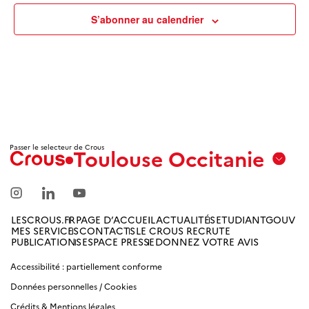
S’abonner au calendrier
Passer le selecteur de Crous
Toulouse Occitanie
Aix
Marseille
Avignon
LESCROUS.FR
PAGE D’ACCUEIL
ACTUALITÉS
ETUDIANTGOUV
MES SERVICES
CONTACTS
LE CROUS RECRUTE
Amiens
PUBLICATIONS
ESPACE PRESSE
DONNEZ VOTRE AVIS
Picardie
Accessibilité : partiellement conforme
Données personnelles / Cookies
Antilles
Guyane
Crédits & Mentions légales