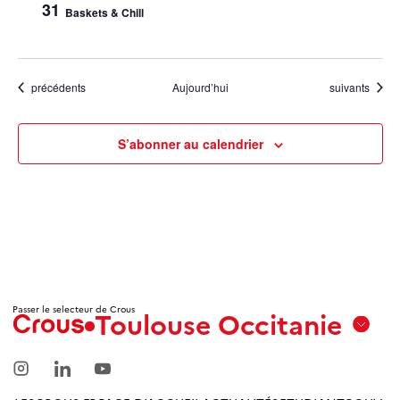
31
Baskets & Chill
Évènements
Évènements
précédents
Aujourd’hui
suivants
S’abonner au calendrier
Passer le selecteur de Crous
Toulouse Occitanie
Aix
Marseille
Avignon