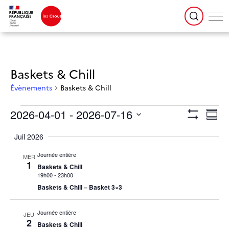
Baskets & Chill
Évènements
Baskets & Chill
Évènements
Navigation
Naviga
2026-04-01
 - 
2026-07-16
par
de
Résumé
consultations
vues
Montrer
Évène
Sélectionnez
la
Les
date
Juil 2026
Filtres
Journée entière
MER
1
Baskets & Chill
19h00
-
23h00
Baskets & Chill – Basket 3×3
Journée entière
JEU
2
Baskets & Chill