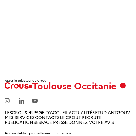
Passer le selecteur de Crous
Toulouse Occitanie
Aix
Marseille
Avignon
LESCROUS.FR
PAGE D’ACCUEIL
ACTUALITÉS
ETUDIANTGOUV
MES SERVICES
CONTACTS
LE CROUS RECRUTE
Amiens
PUBLICATIONS
ESPACE PRESSE
DONNEZ VOTRE AVIS
Picardie
Accessibilité : partiellement conforme