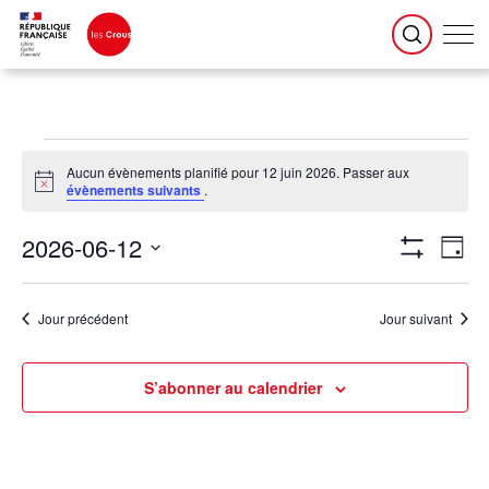
Évènements for 12 juin 2026
Aucun évènements planifié pour 12 juin 2026. Passer aux
Notice
évènements suivants
.
Navigation
Naviga
2026-06-12
par
de
Jour
consultations
vues
Montrer
Évène
Sélectionnez
une
Les
date.
Filtres
Jour précédent
Jour suivant
S’abonner au calendrier