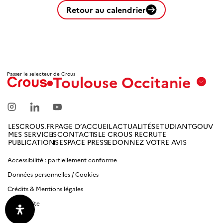
Retour au calendrier
Passer le selecteur de Crous
Toulouse Occitanie
Aix
Marseille
Avignon
LESCROUS.FR
PAGE D’ACCUEIL
ACTUALITÉS
ETUDIANTGOUV
MES SERVICES
CONTACTS
LE CROUS RECRUTE
Amiens
PUBLICATIONS
ESPACE PRESSE
DONNEZ VOTRE AVIS
Picardie
Accessibilité : partiellement conforme
Données personnelles / Cookies
Antilles
Guyane
Crédits & Mentions légales
Plan du site
Bordeaux-