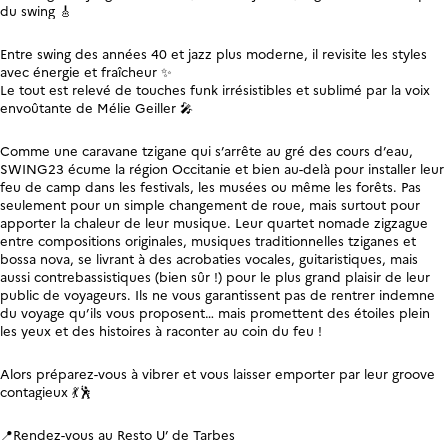
du swing 🎸
Entre swing des années 40 et jazz plus moderne, il revisite les styles
avec énergie et fraîcheur ✨
Le tout est relevé de touches funk irrésistibles et sublimé par la voix
envoûtante de Mélie Geiller 🎤
Comme une caravane tzigane qui s’arrête au gré des cours d’eau,
SWING23 écume la région Occitanie et bien au-delà pour installer leur
feu de camp dans les festivals, les musées ou même les forêts. Pas
seulement pour un simple changement de roue, mais surtout pour
apporter la chaleur de leur musique. Leur quartet nomade zigzague
entre compositions originales, musiques traditionnelles tziganes et
bossa nova, se livrant à des acrobaties vocales, guitaristiques, mais
aussi contrebassistiques (bien sûr !) pour le plus grand plaisir de leur
public de voyageurs. Ils ne vous garantissent pas de rentrer indemne
du voyage qu’ils vous proposent… mais promettent des étoiles plein
les yeux et des histoires à raconter au coin du feu !
Alors préparez-vous à vibrer et vous laisser emporter par leur groove
contagieux 💃🕺
📍Rendez-vous au Resto U’ de Tarbes