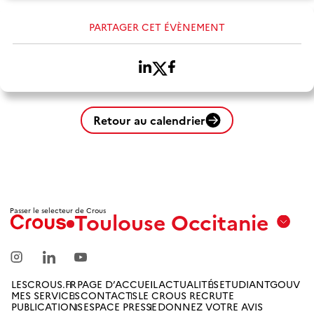
PARTAGER CET ÉVÈNEMENT
Retour au calendrier
Passer le selecteur de Crous
Toulouse Occitanie
Aix
Marseille
Avignon
LESCROUS.FR
PAGE D’ACCUEIL
ACTUALITÉS
ETUDIANTGOUV
MES SERVICES
CONTACTS
LE CROUS RECRUTE
Amiens
PUBLICATIONS
ESPACE PRESSE
DONNEZ VOTRE AVIS