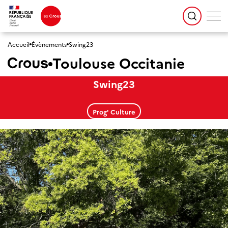
Accueil
Évènements
Swing23
Toulouse Occitanie
Swing23
Prog' Culture