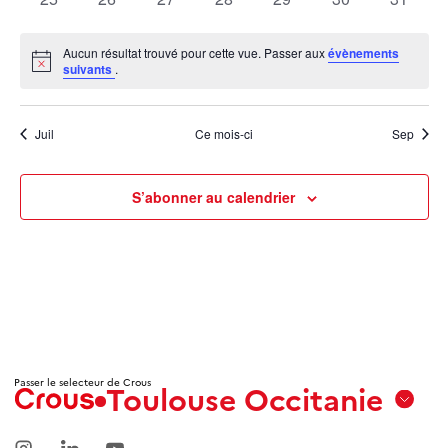
évènements
évènements
évènements
évènements
évènements
évènements
évènem
Aucun résultat trouvé pour cette vue. Passer aux
évènements
Notice
suivants
.
Juil
Ce mois-ci
Sep
S’abonner au calendrier
Passer le selecteur de Crous
Toulouse Occitanie
Aix
Marseille