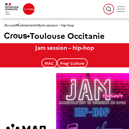
Accueil
Évènements
Jam session – hip-hop
Toulouse Occitanie
Jam session – hip-hop
MAC
Prog' Culture