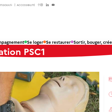
T.GOUV.fr
ACCESSIBILITÉ
ompagnement
Se loger
Se restaurer
Sortir, bouger, crée
ation PSC1