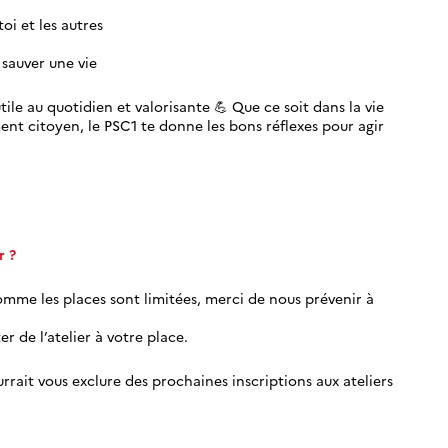
oi et les autres
 sauver une vie
ile au quotidien et valorisante 💪 Que ce soit dans la vie
ent citoyen, le PSC1 te donne les bons réflexes pour agir
r ?
Comme les places sont limitées, merci de nous prévenir à
r de l’atelier à votre place.
rrait vous exclure des prochaines inscriptions aux ateliers