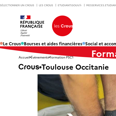
SÉLECTIONNER UN CROUS
LES CROUS
ETUDIANT.GOUV.fr
MESSERVICES.ETUDIAN
Le Crous
Bourses et aides financières
Social et acc
Form
Accueil
Évènements
Formation PSC1
Toulouse Occitanie