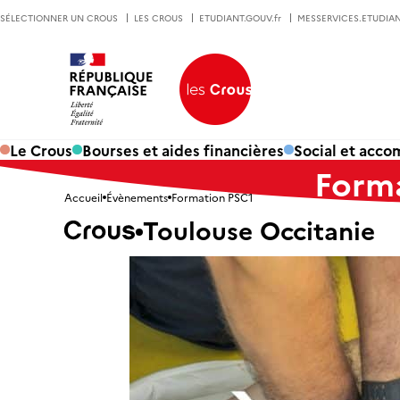
SÉLECTIONNER UN CROUS
LES CROUS
ETUDIANT.GOUV.fr
MESSERVICES.ETUDIAN
Le Crous
Bourses et aides financières
Social et acc
Form
Accueil
Évènements
Formation PSC1
Toulouse Occitanie