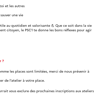
oi et les autres
 sauver une vie
ile au quotidien et valorisante 💪 Que ce soit dans la vie
ent citoyen, le PSC1 te donne les bons réflexes pour agir
r ?
Comme les places sont limitées, merci de nous prévenir à
r de l’atelier à votre place.
rrait vous exclure des prochaines inscriptions aux ateliers