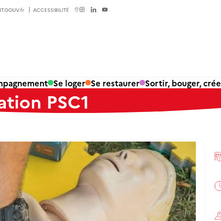
T.GOUV.fr
ACCESSIBILITÉ
ompagnement
Se loger
Se restaurer
Sortir, bouger, crée
ation PSC1