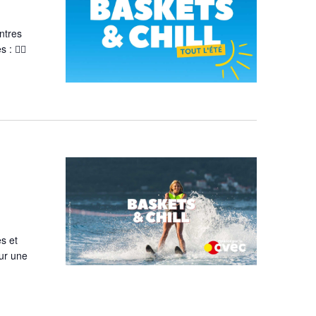
ontres
: 🏃‍♂️
es et
our une