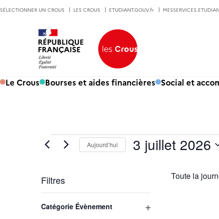
SÉLECTIONNER UN CROUS
LES CROUS
ETUDIANT.GOUV.fr
MESSERVICES.ETUDIAN
Le Crous
Bourses et aides financières
Social et acc
Évènements for 3 juillet 2026
3 juillet 2026
Aujourd’hui
Sélectionnez
une
date.
Toute la jour
Filtres
La
modification
de
Catégorie Évènement
l'une
des
Ouvrir