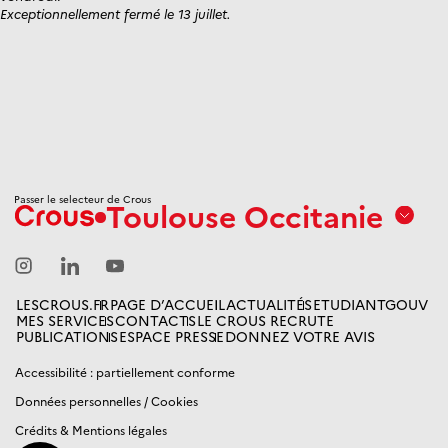
Exceptionnellement fermé le 13 juillet.
Passer le selecteur de Crous
Toulouse Occitanie
Aix
Marseille
Avignon
LESCROUS.FR
PAGE D’ACCUEIL
ACTUALITÉS
ETUDIANTGOUV
MES SERVICES
CONTACTS
LE CROUS RECRUTE
Amiens
PUBLICATIONS
ESPACE PRESSE
DONNEZ VOTRE AVIS
Picardie
Accessibilité : partiellement conforme
Données personnelles / Cookies
Antilles
Guyane
Crédits & Mentions légales