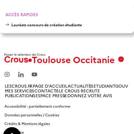
ACCÈS RAPIDES
Lauréats concours de création étudiante
Passer le selecteur de Crous
Toulouse Occitanie
Aix
Marseille
Avignon
LESCROUS.FR
PAGE D’ACCUEIL
ACTUALITÉS
ETUDIANTGOUV
MES SERVICES
CONTACTS
LE CROUS RECRUTE
Amiens
PUBLICATIONS
ESPACE PRESSE
DONNEZ VOTRE AVIS
Picardie
Accessibilité : partiellement conforme
Données personnelles / Cookies
Antilles
Guyane
Crédits & Mentions légales
Plan du site