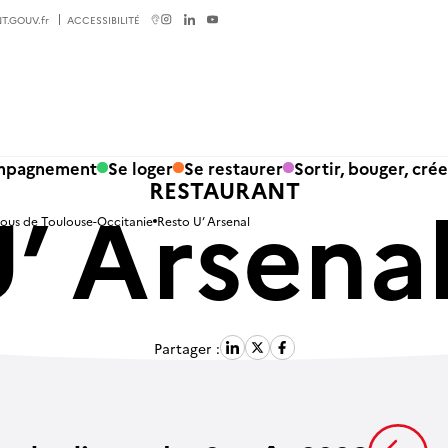
T.GOUV.fr
ACCESSIBILITÉ
ompagnement
Se loger
Se restaurer
Sortir, bouger, crée
RESTAURANT
’ Arsena
rous de Toulouse-Occitanie
Resto U’ Arsenal
Partager :