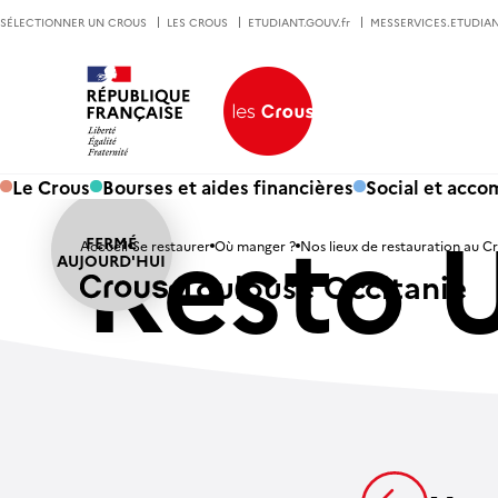
SÉLECTIONNER UN CROUS
LES CROUS
ETUDIANT.GOUV.fr
MESSERVICES.ETUDIAN
Le Crous
Bourses et aides financières
Social et acc
Resto U
Accueil
Se restaurer
Où manger ?
Nos lieux de restauration au C
Toulouse Occitanie