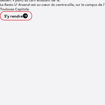
dessert + pain) au tarif étudiant de 1€.
Le Resto U' Arsenal est au cœur du centre-ville, sur le campus de l
Toulouse Capitole.
S'y rendre