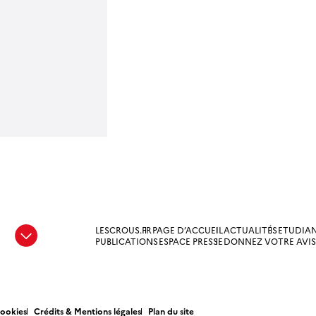
LESCROUS.FR
PAGE D’ACCUEIL
ACTUALITÉS
ETUDIA
e
PUBLICATIONS
ESPACE PRESSE
DONNEZ VOTRE AVIS
Cookies
Crédits & Mentions légales
Plan du site