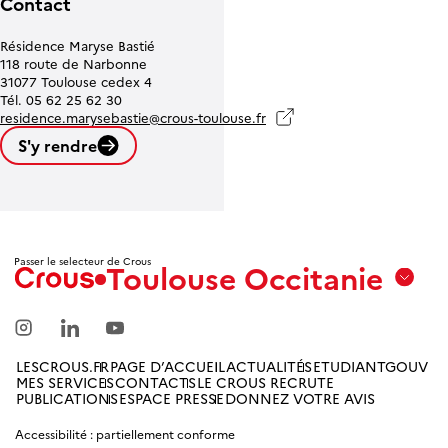
Contact
Résidence Maryse Bastié
118 route de Narbonne
31077 Toulouse cedex 4
Tél. 05 62 25 62 30
residence.marysebastie@crous-toulouse.fr
S'y rendre
Leaflet
| ©
OpenStreetMap contributors
Passer le selecteur de Crous
Toulouse Occitanie
Aix
Marseille
Avignon
LESCROUS.FR
PAGE D’ACCUEIL
ACTUALITÉS
ETUDIANTGOUV
MES SERVICES
CONTACTS
LE CROUS RECRUTE
Amiens
PUBLICATIONS
ESPACE PRESSE
DONNEZ VOTRE AVIS
Picardie
Accessibilité : partiellement conforme