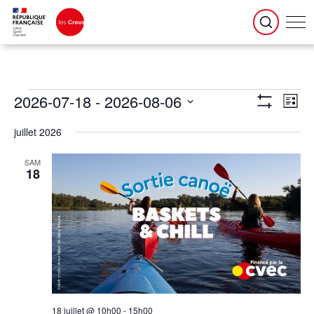
Évènements
Navigation
Naviga
2026-07-18
 - 
2026-08-06
par
de
Liste
consultations
vues
Montrer
Évène
Sélectionnez
une
Les
date.
juillet 2026
Filtres
SAM
18
18 juillet @ 10h00
-
15h00