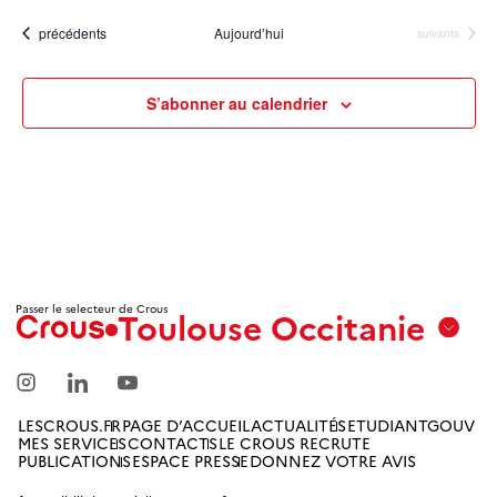
Évènements
précédents
Aujourd’hui
Évènements
suivants
S’abonner au calendrier
Passer le selecteur de Crous
Toulouse Occitanie
Aix
Marseille
Avignon
LESCROUS.FR
PAGE D’ACCUEIL
ACTUALITÉS
ETUDIANTGOUV
MES SERVICES
CONTACTS
LE CROUS RECRUTE
Amiens
PUBLICATIONS
ESPACE PRESSE
DONNEZ VOTRE AVIS
Picardie