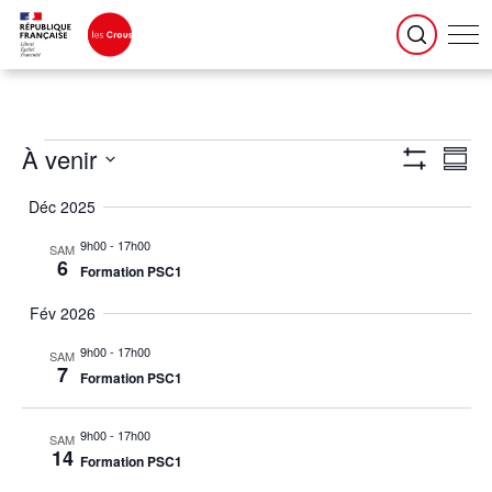
Évènements
Navigation
Naviga
À venir
par
de
Résumé
consultations
vues
Montrer
Évène
Sélectionnez
la
Les
date
Déc 2025
Filtres
9h00
-
17h00
SAM
6
Formation PSC1
Fév 2026
9h00
-
17h00
SAM
7
Formation PSC1
9h00
-
17h00
SAM
14
Formation PSC1