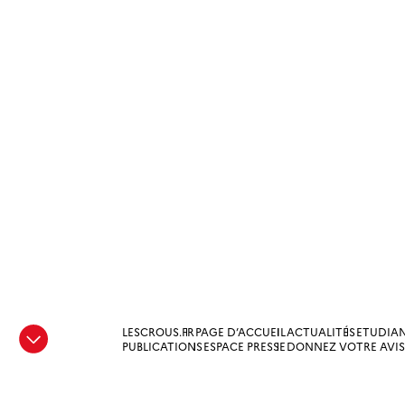
LESCROUS.FR
PAGE D’ACCUEIL
ACTUALITÉS
ETUDIA
e
PUBLICATIONS
ESPACE PRESSE
DONNEZ VOTRE AVIS