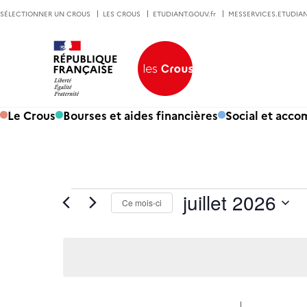
SÉLECTIONNER UN CROUS
LES CROUS
ETUDIANT.GOUV.fr
MESSERVICES.ETUDIAN
Le Crous
Bourses et aides financières
Social et acc
Calendrier de Évènements
Évènements
juillet 2026
Ce mois-ci
Sélectionnez
une
date.
L