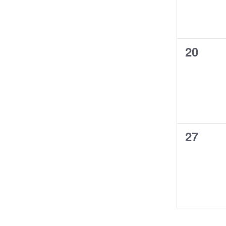
0
20
évènem
0
27
évènem