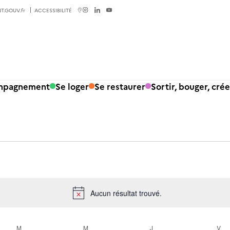
T.GOUV.fr
ACCESSIBILITÉ
ompagnement
Se loger
Se restaurer
Sortir, bouger, crée
Aucun résultat trouvé.
Notice
M
M
J
V