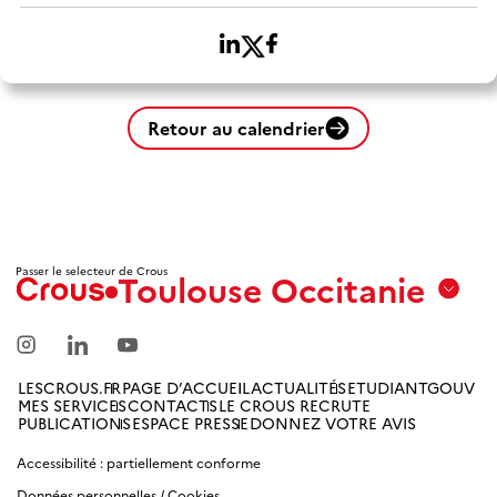
Retour au calendrier
Passer le selecteur de Crous
Toulouse Occitanie
Aix
Marseille
Avignon
LESCROUS.FR
PAGE D’ACCUEIL
ACTUALITÉS
ETUDIANTGOUV
MES SERVICES
CONTACTS
LE CROUS RECRUTE
Amiens
PUBLICATIONS
ESPACE PRESSE
DONNEZ VOTRE AVIS
Picardie
Accessibilité : partiellement conforme
Données personnelles / Cookies