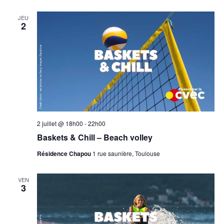
JEU
2
2 juillet @ 18h00
-
22h00
Baskets & Chill – Beach volley
Résidence Chapou
1 rue saunière, Toulouse
VEN
3