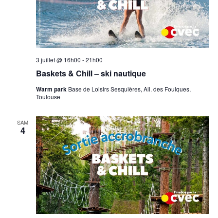
3 juillet @ 16h00
-
21h00
Baskets & Chill – ski nautique
Warm park
Base de Loisirs Sesquières, All. des Foulques,
Toulouse
SAM
4