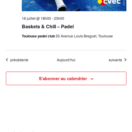
16 juillet @ 18h00
-
23h00
Baskets & Chill – Padel
Toulouse padel club
55 Avenue Louis Breguet, Toulouse
Évènements
Évènements
précédents
Aujourd’hui
suivants
S’abonner au calendrier