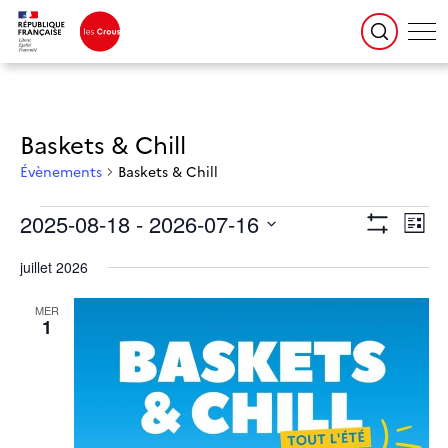
Baskets & Chill
Évènements
Baskets & Chill
Évènements
Navigation
Naviga
2025-08-18
 - 
2026-07-16
par
de
Liste
consultations
vues
Montrer
Évène
Sélectionnez
une
Les
date.
juillet 2026
Filtres
MER
1