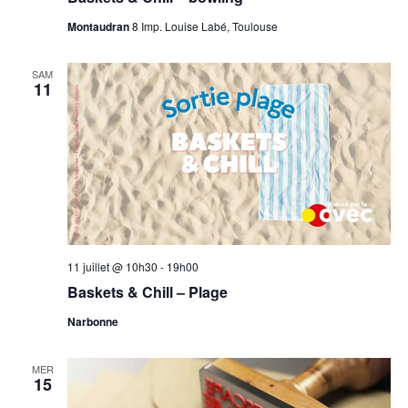
Montaudran
8 Imp. Louise Labé, Toulouse
SAM
11
11 juillet @ 10h30
-
19h00
Baskets & Chill – Plage
Narbonne
MER
15